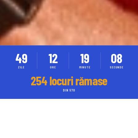
49
12
19
06
ZILE
ORE
MINUTE
SECUNDE
254 locuri rămase
DIN 570