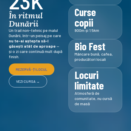
23K
Curse
În ritmul
copii
Dunării
Un trail non-tehnic pe malul
900m și 1.5km
Dunării, într-un peisaj pe care
nu te-ai aștepta să-l
Bio Fest
găsești atât de aproape
—
și o zi care continuă mult după
Mâncare bună, cafea,
finish.
producători locali
REZERVĂ-ȚI LOCUL
Locuri
limitate
VEZI CURSA →
Atmosferă de
comunitate, nu cursă
de masă