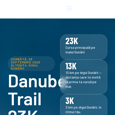
23K
Cursa principală pe
malul Dunării
SÂMBĂTĂ, 26
13K
SEPTEMBRIE 2026 ·
OLTENIȚA, DIGUL
DUNĂRII
Danube
13 km pe digul Dunării —
distanța care te invită
la prima ta cursă pe
mal.
Trail
3K
3 km pe digul Dunării, în
ritmul tău.